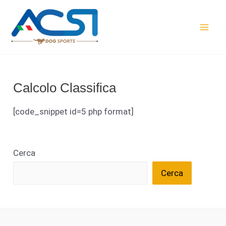
Vai
al
contenuto
Mai
Men
Calcolo Classifica
[code_snippet id=5 php format]
Cerca
Cerca