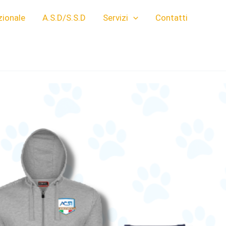
zionale
A.S.D/S.S.D
Servizi
Contatti