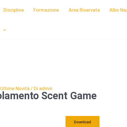
Discipline
Formazione
Area Riservata
Albo Na
i
,
Ultime Novità
/ Di
admin
golamento Scent Game
Download