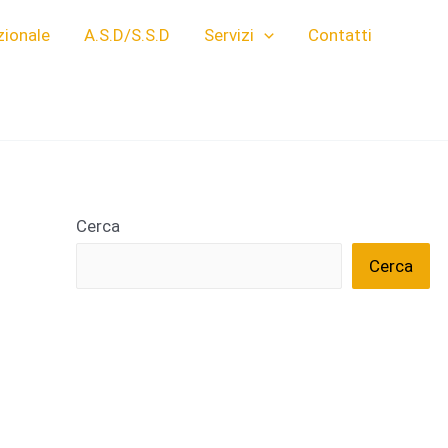
zionale
A.S.D/S.S.D
Servizi
Contatti
Cerca
Cerca