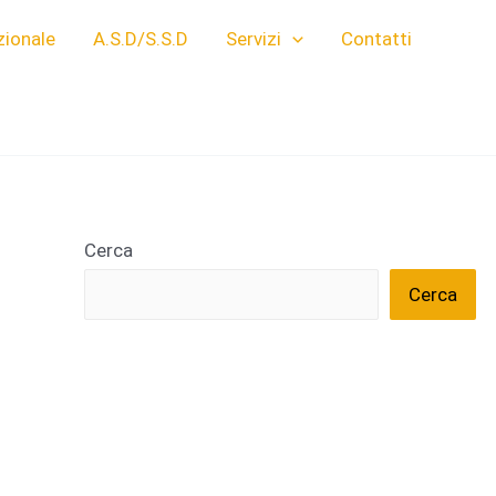
zionale
A.S.D/S.S.D
Servizi
Contatti
Cerca
Cerca