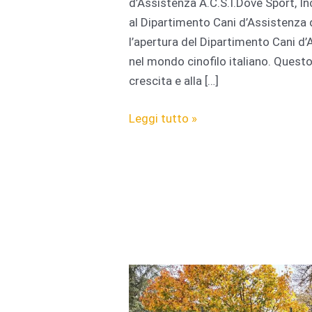
d’Assistenza A.C.S.I.Dove Sport, In
al Dipartimento Cani d’Assistenza d
l’apertura del Dipartimento Cani d’A
nel mondo cinofilo italiano. Quest
crescita e alla […]
Service
Leggi tutto »
Dog:
La
Nuova
Disciplina
che
Unisce
Sport
e
Inclusione