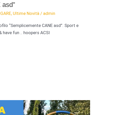
 asd”
,
GARE
,
Ultime Novità
/
admin
nofilo “Semplicemente CANE asd”. Sport e
& have fun .. hoopers ACSI