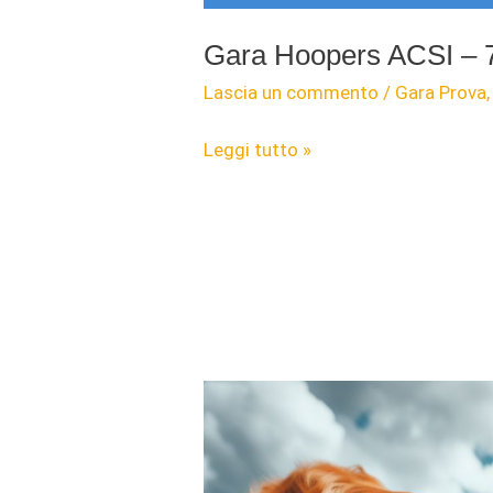
Gara Hoopers ACSI – 7
Lascia un commento
/
Gara Prova
Gara
Leggi tutto »
Hoopers
ACSI
–
7
luglio
2024