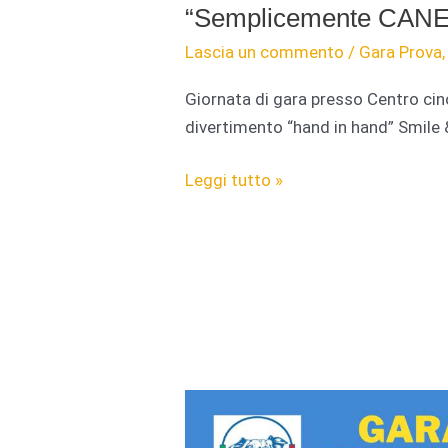
“Semplicemente CANE
Lascia un commento
/
Gara Prova
Giornata di gara presso Centro ci
divertimento “hand in hand” Smile 
Giornata
Leggi tutto »
di
gara
presso
Centro
cinofilo
“Semplicemente
CANE
asd”