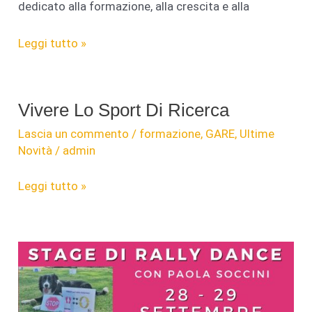
dedicato alla formazione, alla crescita e alla
Service
Leggi tutto »
Dog:
La
Nuova
Vivere Lo Sport Di Ricerca
Disciplina
Lascia un commento
/
formazione
,
GARE
,
Ultime
che
Novità
/
admin
Unisce
Sport
Vivere
Leggi tutto »
e
Lo
Inclusione
Sport
Di
Ricerca