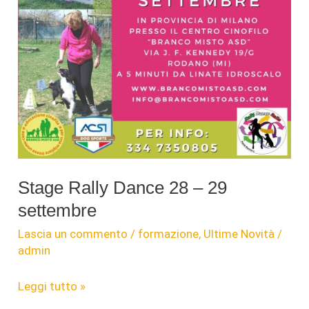
Stage Rally Dance 28 – 29
settembre
Lascia un commento
/
formazione
,
Ultime Novità
/
admin
Stage
Leggi tutto »
Rally