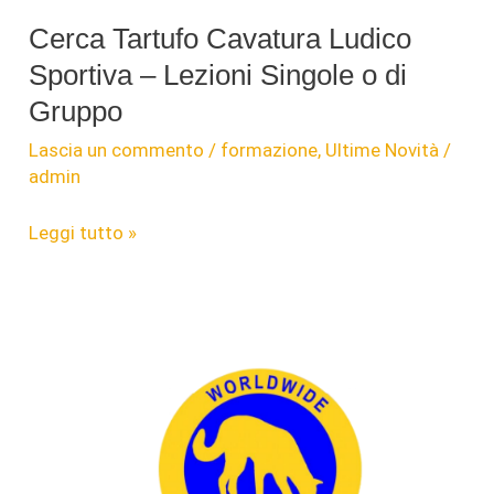
Cerca Tartufo Cavatura Ludico
Sportiva – Lezioni Singole o di
Gruppo
Lascia un commento
/
formazione
,
Ultime Novità
/
admin
Cerca
Leggi tutto »
Tartufo
Cavatura
Ludico
Sportiva
–
Lezioni
Singole
o