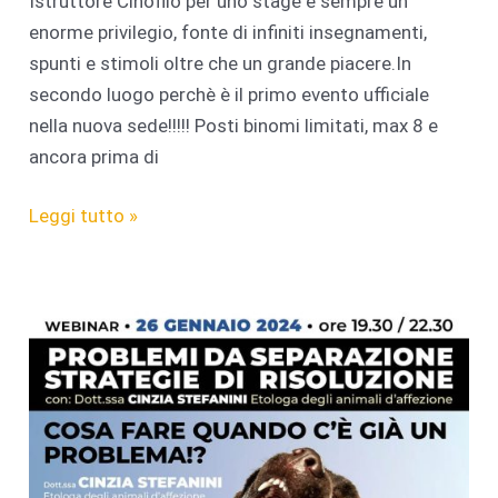
Istruttore Cinofilo per uno stage è sempre un
enorme privilegio, fonte di infiniti insegnamenti,
spunti e stimoli oltre che un grande piacere.In
secondo luogo perchè è il primo evento ufficiale
nella nuova sede!!!!! Posti binomi limitati, max 8 e
ancora prima di
Formazione
Leggi tutto »