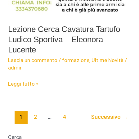
Lezione Cerca Cavatura Tartufo
Ludico Sportiva – Eleonora
Lucente
Lascia un commento
/
formazione
,
Ultime Novità
/
admin
Lezione
Leggi tutto »
Cerca
Cavatura
Tartufo
1
2
…
4
Successivo
→
Ludico
Sportiva
–
Cerca