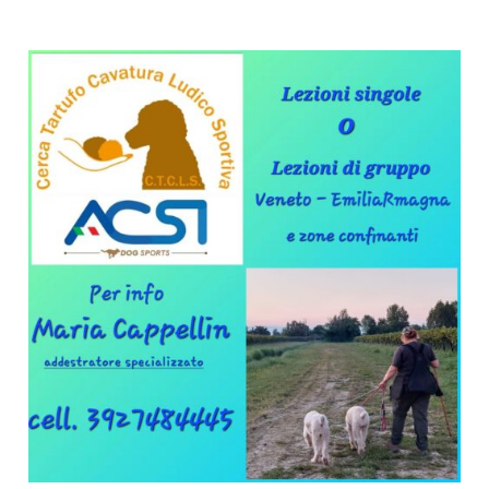
Dance
28
–
29
settembre