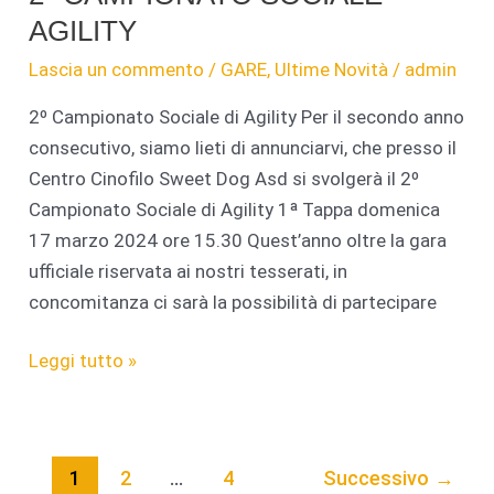
AGILITY
Lascia un commento
/
GARE
,
Ultime Novità
/
admin
2º Campionato Sociale di Agility Per il secondo anno
consecutivo, siamo lieti di annunciarvi, che presso il
Centro Cinofilo Sweet Dog Asd si svolgerà il 2º
Campionato Sociale di Agility 1ª Tappa domenica
17 marzo 2024 ore 15.30 Quest’anno oltre la gara
ufficiale riservata ai nostri tesserati, in
concomitanza ci sarà la possibilità di partecipare
2°
Leggi tutto »
CAMPIONATO
SOCIALE
AGILITY
1
2
…
4
Successivo
→