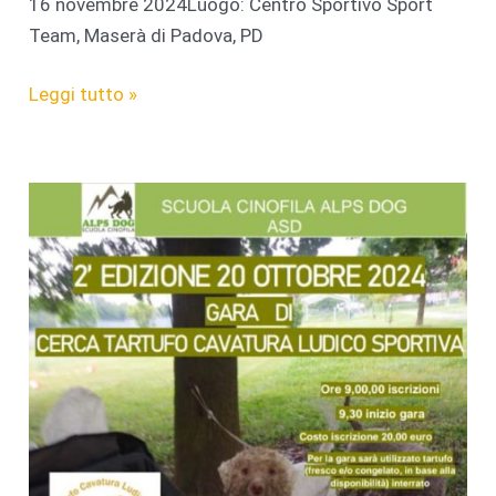
16 novembre 2024Luogo: Centro Sportivo Sport
Team, Maserà di Padova, PD
Finali
Leggi tutto »
Hooper
ACSI