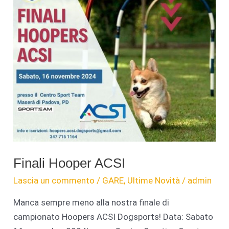
cinofilo
“Semplicemente
CANE
asd”
Finali Hooper ACSI
Lascia un commento
/
GARE
,
Ultime Novità
/
admin
Manca sempre meno alla nostra finale di
campionato Hoopers ACSI Dogsports! Data: Sabato