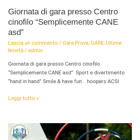
Giornata di gara presso Centro
cinofilo “Semplicemente CANE
asd”
Lascia un commento
/
Gara Prova
,
GARE
,
Ultime
Novità
/
admin
Giornata di gara presso Centro cinofilo
“Semplicemente CANE asd”. Sport e divertimento
“hand in hand” Smile & have fun .. hoopers ACSI
Giornata
Leggi tutto »
di
gara
presso
Centro