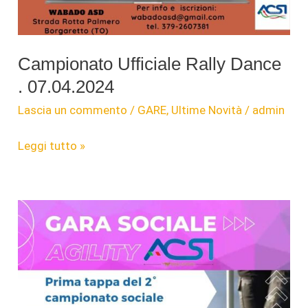
Padovanelle
-
PD
–
Campionato Ufficiale Rally Dance
. 07.04.2024
Lascia un commento
/
GARE
,
Ultime Novità
/
admin
Campionato
Leggi tutto »
Ufficiale
Rally
Dance
.
07.04.2024