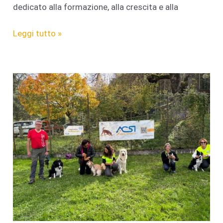
dedicato alla formazione, alla crescita e alla
Service
Leggi tutto »
Dog:
La
Nuova
Disciplina
che
Unisce
Sport
e
Inclusione