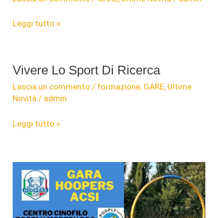
2′
Leggi tutto »
Edizione
Gara
di
Vivere Lo Sport Di Ricerca
Cerca
Lascia un commento
/
formazione
,
GARE
,
Ultime
Tartufo
Novità
/
admin
Cavatura
Ludico
Vivere
Leggi tutto »
Sportiva
Lo
20
Sport
Ottobre
Di
2024
Ricerca