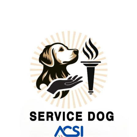
Ludico
Sportiva
di
Cerca
e
Cavatatura
del
Tartufo
–
18
Maggio
2025
a
Settimo
Vittone
(TO)\