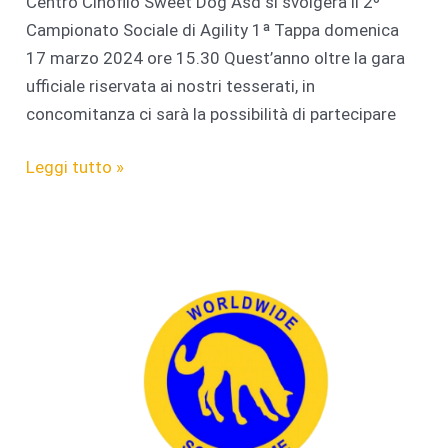
Centro Cinofilo Sweet Dog Asd si svolgerà il 2º
Campionato Sociale di Agility 1ª Tappa domenica
17 marzo 2024 ore 15.30 Quest’anno oltre la gara
ufficiale riservata ai nostri tesserati, in
concomitanza ci sarà la possibilità di partecipare
2°
Leggi tutto »
CAMPIONATO
SOCIALE
AGILITY