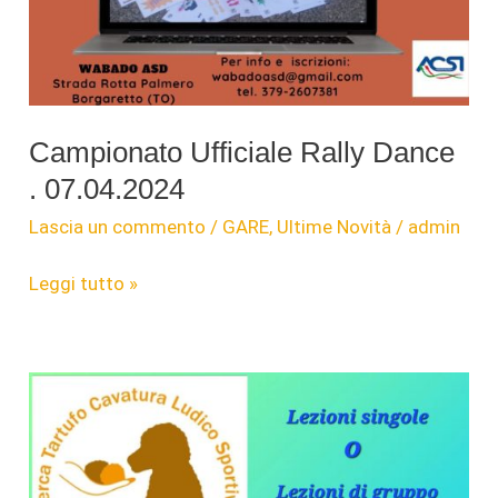
Days
Padovanelle
-
PD
–
Campionato Ufficiale Rally Dance
. 07.04.2024
Lascia un commento
/
GARE
,
Ultime Novità
/
admin
Campionato
Leggi tutto »
Ufficiale
Rally
Dance
.
07.04.2024