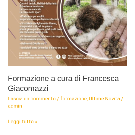
Formazione a cura di Francesca
Giacomazzi
Lascia un commento
/
formazione
,
Ultime Novità
/
admin
Formazione
Leggi tutto »
a