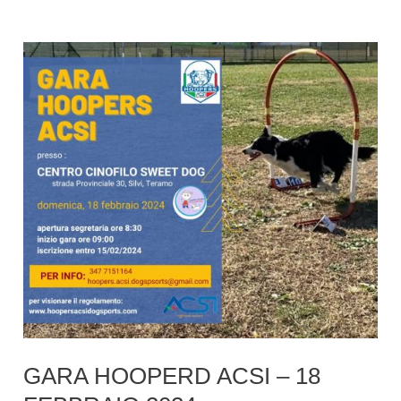
e
schede
scent
game
GARA HOOPERD ACSI – 18