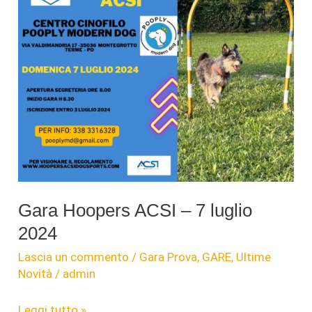
Gara Hoopers ACSI – 7 luglio
2024
Lascia un commento
/
Gara Prova
,
GARE
,
Ultime
Novità
/
admin
Gara
Leggi tutto »