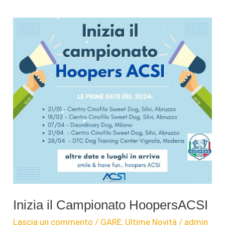
cura
di
Francesca
Giacomazzi
Inizia il Campionato HoopersACSI
Lascia un commento
/
GARE
,
Ultime Novità
/
admin