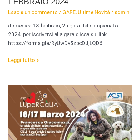
FEBBRAIO 2024
Lascia un commento
/
GARE
,
Ultime Novità
/
admin
domenica 18 febbraio, 2a gara del campionato
2024. per iscriversi alla gara clicca sul link:
https://forms.gle/RyUwDv5zpcDJjLQD6
GARA
Leggi tutto »
HOOPERD
ACSI
–
18
FEBBRAIO
2024